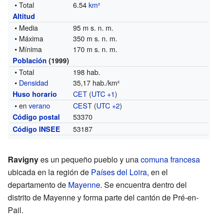
• Total
6.54
km²
Altitud
• Media
95 m s. n. m.
• Máxima
350 m s. n. m.
• Mínima
170 m s. n. m.
Población
(1999)
• Total
198 hab.
•
Densidad
35,17 hab./km²
CET
(
UTC +1
)
Huso horario
• en
verano
CEST
(
UTC +2
)
53370
Código postal
53187
Código INSEE
Ravigny
es un pequeño pueblo y una
comuna francesa
ubicada en la región de
Países del Loira
, en el
departamento de
Mayenne
. Se encuentra dentro del
distrito de Mayenne y forma parte del cantón de Pré-en-
Pail.