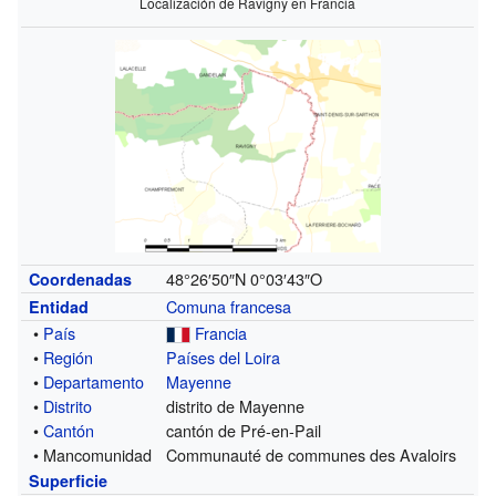
Localización de Ravigny en Francia
48°26′50″N
0°03′43″O
Coordenadas
Comuna francesa
Entidad
•
País
Francia
•
Región
Países del Loira
•
Departamento
Mayenne
•
Distrito
distrito de Mayenne
•
Cantón
cantón de Pré-en-Pail
• Mancomunidad
Communauté de communes des Avaloirs
Superficie