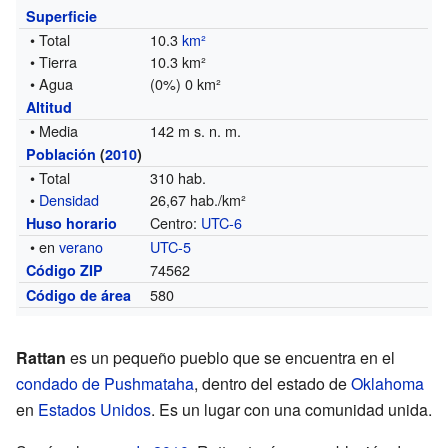
Superficie
• Total
10.3
km²
• Tierra
10.3 km²
• Agua
(0%) 0 km²
Altitud
• Media
142 m s. n. m.
Población
(
2010
)
• Total
310 hab.
•
Densidad
26,67 hab./km²
Centro:
UTC-6
Huso horario
• en
verano
UTC-5
74562
Código ZIP
580
Código de área
Rattan
es un pequeño pueblo que se encuentra en el
condado de Pushmataha
, dentro del estado de
Oklahoma
en
Estados Unidos
. Es un lugar con una comunidad unida.