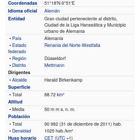
51°18′N
6°51′E
Coordenadas
Alemán
Idioma oficial
Gran ciudad perteneciente al distrito,
Entidad
Ciudad de la Liga Hanseática y Municipio
urbano de Alemania
•
País
Alemania
•
Estado
Renania del Norte-Westfalia
federado
•
Región
Düsseldorf
•
Distrito
Mettmann
Dirigentes
•
Alcalde
Harald Birkenkamp
Superficie
• Total
88.72
km²
Altitud
• Media
50 m m s. n. m.
Población
• Total
90 982
(31 de diciembre de 2011)
hab.
•
Densidad
1025 hab./km²
CET
(
UTC
+1)
Huso horario