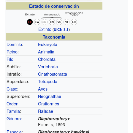
Estado de conservación
Extinto
(
UICN 3.1
)
Taxonomía
Dominio
:
Eukaryota
Reino
:
Animalia
Filo
:
Chordata
Subfilo:
Vertebrata
Infrafilo:
Gnathostomata
Superclase:
Tetrapoda
Clase
:
Aves
Superorden:
Neognathae
Orden
:
Gruiformes
Familia
:
Rallidae
Género
:
Diaphorapteryx
Forbes, 1893
Especie
:
Diaphorapteryx hawkinsi