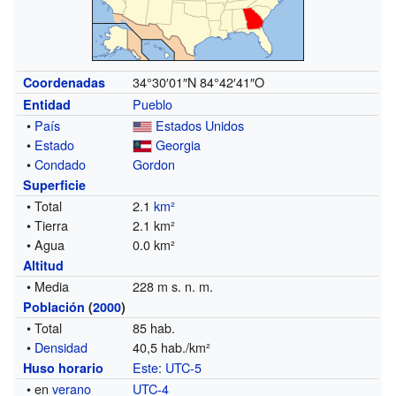
34°30′01″N
84°42′41″O
Coordenadas
Pueblo
Entidad
•
País
Estados Unidos
•
Estado
Georgia
•
Condado
Gordon
Superficie
• Total
2.1
km²
• Tierra
2.1 km²
• Agua
0.0 km²
Altitud
• Media
228 m s. n. m.
Población
(
2000
)
• Total
85 hab.
•
Densidad
40,5 hab./km²
Este
:
UTC-5
Huso horario
• en
verano
UTC-4