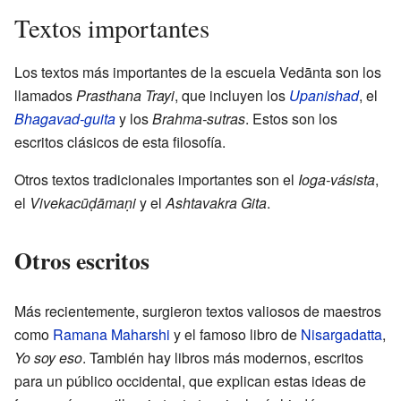
Textos importantes
Los textos más importantes de la escuela Vedānta son los
llamados
Prasthana Trayi
, que incluyen los
Upanishad
, el
Bhagavad-guita
y los
Brahma-sutras
. Estos son los
escritos clásicos de esta filosofía.
Otros textos tradicionales importantes son el
Ioga-vásista
,
el
Vivekacūḍāmaṇi
y el
Ashtavakra Gita
.
Otros escritos
Más recientemente, surgieron textos valiosos de maestros
como
Ramana Maharshi
y el famoso libro de
Nisargadatta
,
Yo soy eso
. También hay libros más modernos, escritos
para un público occidental, que explican estas ideas de