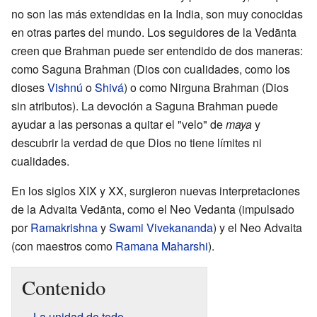
no son las más extendidas en la India, son muy conocidas
en otras partes del mundo. Los seguidores de la Vedānta
creen que Brahman puede ser entendido de dos maneras:
como Saguna Brahman (Dios con cualidades, como los
dioses
Vishnú
o
Shivá
) o como Nirguna Brahman (Dios
sin atributos). La devoción a Saguna Brahman puede
ayudar a las personas a quitar el "velo" de
maya
y
descubrir la verdad de que Dios no tiene límites ni
cualidades.
En los siglos XIX y XX, surgieron nuevas interpretaciones
de la Advaita Vedānta, como el Neo Vedanta (impulsado
por
Ramakrishna
y
Swami Vivekananda
) y el Neo Advaita
(con maestros como
Ramana Maharshi
).
Contenido
La unidad de todo