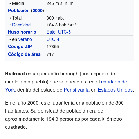
• Media
245 m s. n. m.
Población
(
2000
)
• Total
300 hab.
•
Densidad
184,8 hab./km²
Este
:
UTC-5
Huso horario
• en
verano
UTC-4
17355
Código ZIP
717
Código de área
Railroad
es un pequeño borough (una especie de
municipio o pueblo) que se encuentra en el
condado de
York
, dentro del estado de
Pensilvania
en
Estados Unidos
.
En el año 2000, este lugar tenía una población de 300
habitantes. Su densidad de población era de
aproximadamente 184.8 personas por cada kilómetro
cuadrado.