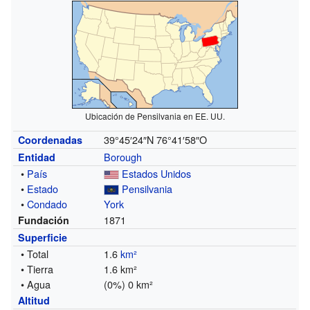
Ubicación de Pensilvania en EE. UU.
39°45′24″N
76°41′58″O
Coordenadas
Borough
Entidad
•
País
Estados Unidos
•
Estado
Pensilvania
•
Condado
York
1871
Fundación
Superficie
• Total
1.6
km²
• Tierra
1.6 km²
• Agua
(0%) 0 km²
Altitud