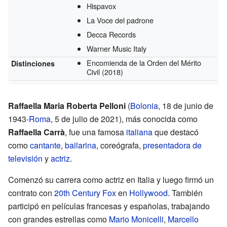
Hispavox
La Voce del padrone
Decca Records
Warner Music Italy
Encomienda de la Orden del Mérito
Distinciones
Civil
(2018)
Raffaella Maria Roberta Pelloni
(
Bolonia
, 18 de junio de
1943-
Roma
, 5 de julio de 2021), más conocida como
Raffaella Carrà
, fue una famosa
italiana
que destacó
como
cantante
,
bailarina
, coreógrafa,
presentadora de
televisión
y
actriz
.
Comenzó su carrera como actriz en Italia y luego firmó un
contrato con
20th Century Fox
en
Hollywood
. También
participó en películas francesas y españolas, trabajando
con grandes estrellas como
Mario Monicelli
,
Marcello