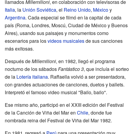
llamados
Millemilioni
, en colaboración con televisoras de
Italia
, la
Unión Soviética
, el
Reino Unido
,
México
y
Argentina
. Cada especial se filmó en la capital de cada
país (Roma, Londres, Moscú, Ciudad de México y Buenos
Aires), usando sus paisajes y monumentos como
escenarios para los
videos musicales
de sus canciones
más exitosas.
Después de
Millemilioni
, en 1982, llegó el programa
nocturno de los sábados
Fantástico 3
, que incluía el sorteo
de la
Lotería
italiana
. Raffaella volvió a ser presentadora,
con grandes actuaciones de canciones, duetos y ballets.
Interpretó el famoso video musical "Bailo, bailo".
Ese mismo año, participó en el XXIII edición del Festival
de la Canción de Viña del Mar en
Chile
, donde fue
nombrada reina del Festival de Viña del Mar 1982.
En 1981, regresó a
Perú
para una presentación muy