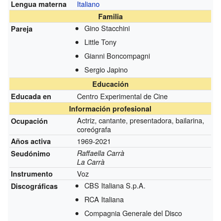
Italiano
Lengua materna
Familia
Gino Stacchini
Pareja
Little Tony
Gianni Boncompagni
Sergio Japino
Educación
Centro Experimental de Cine
Educada en
Información profesional
Actriz, cantante, presentadora, bailarina,
Ocupación
coreógrafa
1969-2021
Años activa
Raffaella Carrà
Seudónimo
La Carrà
Voz
Instrumento
CBS Italiana S.p.A.
Discográficas
RCA Italiana
Compagnia Generale del Disco