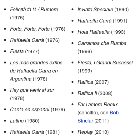
Felicità tà tà / Rumore
Inviato Speciale
(1990)
(1975)
Raffaella Carrà
(1991)
Forte, Forte, Forte
(1976)
Hola Raffaella
(1993)
Raffaella Carrà
(1976)
Carramba che Rumba
Fiesta
(1977)
(1996)
Los más grandes éxitos
Fiesta, I Grandi Successi
de Raffaella Carrá en
(1999)
Argentina
(1978)
Raffica
(2007)
Hay que venir al sur
Raffica II
(2008)
(1978)
Far l'amore Remix
Canta en español
(1979)
(sencillo), con
Bob
Latino
(1980)
Sinclar
(2011)
Raffaella Carrà
(1981)
Replay
(2013)