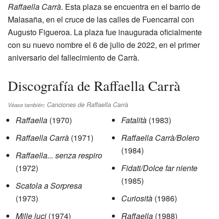
Raffaella Carrà
. Esta plaza se encuentra en el barrio de
Malasaña, en el cruce de las calles de Fuencarral con
Augusto Figueroa. La plaza fue inaugurada oficialmente
con su nuevo nombre el 6 de julio de 2022, en el primer
aniversario del fallecimiento de Carrà.
Discografía de Raffaella Carrà
Canciones de Raffaella Carrà
Véase también:
Raffaella
(1970)
Fatalità
(1983)
Raffaella Carrà
(1971)
Raffaella Carrà/Bolero
(1984)
Raffaella... senza respiro
(1972)
Fidati/Dolce far niente
(1985)
Scatola a Sorpresa
(1973)
Curiosità
(1986)
Mille luci
(1974)
Raffaella
(1988)