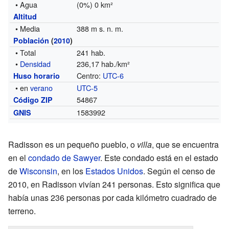
• Agua
(0%) 0 km²
Altitud
• Media
388 m s. n. m.
Población
(
2010
)
• Total
241 hab.
•
Densidad
236,17 hab./km²
Centro:
UTC-6
Huso horario
• en
verano
UTC-5
54867
Código ZIP
1583992
GNIS
Radisson es un pequeño pueblo, o
villa
, que se encuentra
en el
condado de Sawyer
. Este condado está en el estado
de
Wisconsin
, en los
Estados Unidos
. Según el censo de
2010, en Radisson vivían 241 personas. Esto significa que
había unas 236 personas por cada kilómetro cuadrado de
terreno.