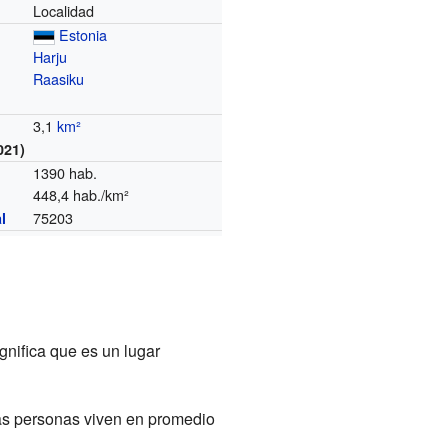
Localidad
Estonia
Harju
Raasiku
3,1
km²
021)
1390 hab.
448,4 hab./km²
75203
l
ignifica que es un lugar
tas personas viven en promedio