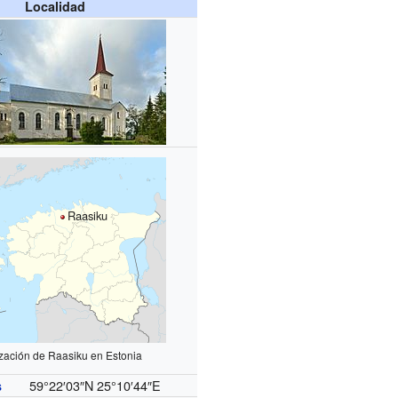
Localidad
Raasiku
zación de Raasiku en Estonia
59°22′03″N
25°10′44″E
s