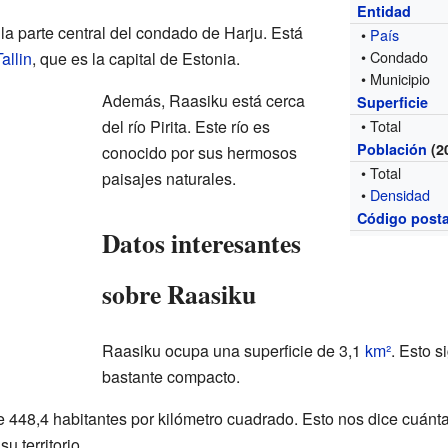
Entidad
la parte central del condado de Harju. Está
•
País
• Condado
allin
, que es la capital de Estonia.
• Municipio
Además, Raasiku está cerca
Superficie
del río Pirita. Este río es
• Total
Población
(2
conocido por sus hermosos
• Total
paisajes naturales.
•
Densidad
Código posta
Datos interesantes
sobre Raasiku
Raasiku ocupa una superficie de 3,1
km²
. Esto s
bastante compacto.
 448,4 habitantes por kilómetro cuadrado. Esto nos dice cuán
u territorio.