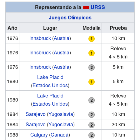
Representando a la
URSS
Juegos Olímpicos
Año
Lugar
Medalla
Prueba
1976
Innsbruck
(
Austria
)
10 km
Relevo
1976
Innsbruck
(
Austria
)
4 × 5 km
1976
Innsbruck
(
Austria
)
5 km
Lake Placid
1980
5 km
(
Estados Unidos
)
Lake Placid
Relevo
1980
(
Estados Unidos
)
4 × 5 km
1984
Sarajevo
(
Yugoslavia
)
10 km
1984
Sarajevo
(
Yugoslavia
)
20 km
1988
Calgary
(
Canadá
)
10 km