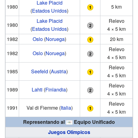
Lake Placid
1980
5 km
(
Estados Unidos
)
Lake Placid
Relevo
1980
(
Estados Unidos
)
4 × 5 km
1982
Oslo
(
Noruega
)
20 km
Relevo
1982
Oslo
(
Noruega
)
4 × 5 km
Relevo
1985
Seefeld
(
Austria
)
4 × 5 km
Relevo
1989
Lahti
(
Finlandia
)
4 × 5 km
Relevo
1991
Val di Fiemme
(
Italia
)
4 × 5 km
Representando al
Equipo Unificado
Juegos Olímpicos