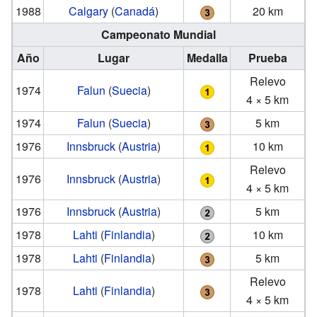
1988
Calgary
(
Canadá
)
20 km
Campeonato Mundial
Año
Lugar
Medalla
Prueba
Relevo
1974
Falun
(
Suecia
)
4 × 5 km
1974
Falun
(
Suecia
)
5 km
1976
Innsbruck
(
Austria
)
10 km
Relevo
1976
Innsbruck
(
Austria
)
4 × 5 km
1976
Innsbruck
(
Austria
)
5 km
1978
Lahti
(
Finlandia
)
10 km
1978
Lahti
(
Finlandia
)
5 km
Relevo
1978
Lahti
(
Finlandia
)
4 × 5 km