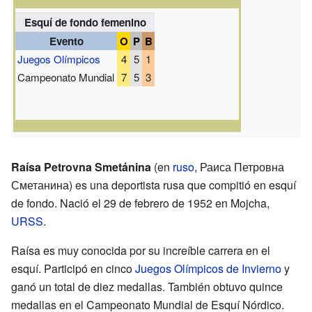
Esquí de fondo femenino
Evento
O
P
B
Juegos Olímpicos
4
5
1
Campeonato Mundial
7
5
3
Raísa Petrovna Smetánina
(en
ruso
,
Раиса Петровна
Сметанина
) es una deportista rusa que compitió en esquí
de fondo. Nació el 29 de febrero de 1952 en Mojcha,
URSS
.
Raísa es muy conocida por su increíble carrera en el
esquí. Participó en cinco
Juegos Olímpicos de Invierno
y
ganó un total de diez medallas. También obtuvo quince
medallas en el Campeonato Mundial de Esquí Nórdico.