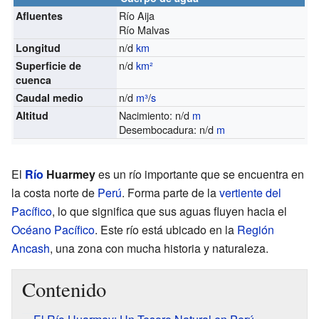
Río Aija
Afluentes
Río Malvas
n/d
km
Longitud
n/d
km²
Superficie de
cuenca
n/d
m³
/
s
Caudal medio
Nacimiento: n/d
m
Altitud
Desembocadura: n/d
m
El
Río
Huarmey
es un río importante que se encuentra en
la costa norte de
Perú
. Forma parte de la
vertiente del
Pacífico
, lo que significa que sus aguas fluyen hacia el
Océano Pacífico
. Este río está ubicado en la
Región
Ancash
, una zona con mucha historia y naturaleza.
Contenido