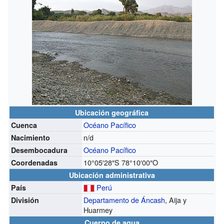
Ubicación geográfica
Océano Pacífico
Cuenca
n/d
Nacimiento
Océano Pacífico
Desembocadura
10°05′28″S
78°10′00″O
Coordenadas
Ubicación administrativa
Perú
País
Departamento de Áncash
, Aija y
División
Huarmey
Cuerpo de agua