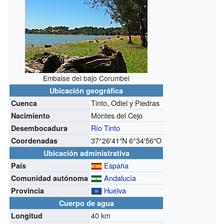
Embalse del bajo Corumbel
Ubicación geográfica
Tinto, Odiel y Piedras
Cuenca
Montes del Cejo
Nacimiento
Río Tinto
Desembocadura
37°26′41″N
6°34′56″O
Coordenadas
Ubicación administrativa
España
País
Andalucía
Comunidad autónoma
Huelva
Provincia
Cuerpo de agua
40
km
Longitud