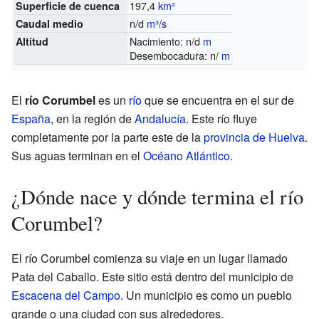
197,4
km²
Superficie de cuenca
n/d
m³
/
s
Caudal medio
Nacimiento: n/d
m
Altitud
Desembocadura: n/
m
El
río Corumbel
es un
río
que se encuentra en el sur de
España
, en la región de
Andalucía
. Este río fluye
completamente por la parte este de la
provincia de Huelva
.
Sus aguas terminan en el
Océano Atlántico
.
¿Dónde nace y dónde termina el río
Corumbel?
El río Corumbel comienza su viaje en un lugar llamado
Pata del Caballo. Este sitio está dentro del municipio de
Escacena del Campo
. Un municipio es como un pueblo
grande o una ciudad con sus alrededores.