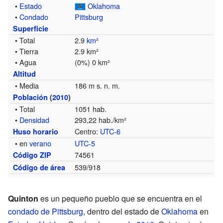
•
Estado
Oklahoma
•
Condado
Pittsburg
Superficie
• Total
2.9
km²
• Tierra
2.9 km²
• Agua
(0%) 0 km²
Altitud
• Media
186 m s. n. m.
Población
(
2010
)
• Total
1051 hab.
•
Densidad
293,22 hab./km²
Centro:
UTC-6
Huso horario
• en
verano
UTC-5
74561
Código ZIP
539/918
Código de área
Quinton
es un pequeño pueblo que se encuentra en el
condado de Pittsburg
, dentro del estado de
Oklahoma
en