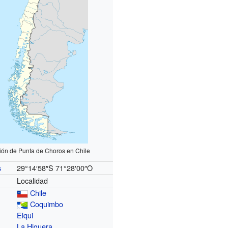
ión de Punta de Choros en Chile
29°14′58″S
71°28′00″O
s
Localidad
Chile
Coquimbo
Elqui
La Higuera