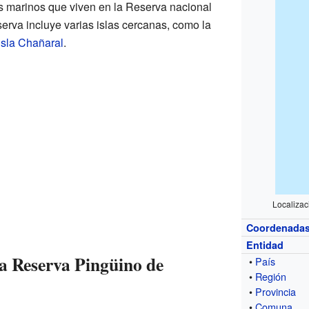
s marinos que viven en la Reserva nacional
erva incluye varias islas cercanas, como la
isla Chañaral
.
Localizac
Coordenada
Entidad
 la Reserva Pingüino de
•
País
•
Región
•
Provincia
•
Comuna