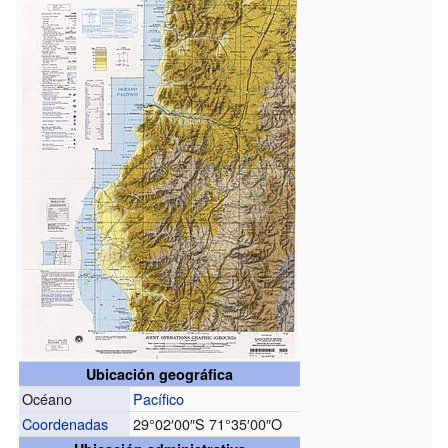
Ubicación geográfica
Océano
Pacífico
Coordenadas
29°02′00″S
71°35′00″O