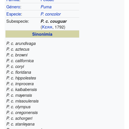
Género
:
Puma
Especie
:
P. concolor
Subespecie:
P. c. couguar
(
Kerr
, 1792)
Sinonimia
P. c. arundivaga
P. c. aztecus
P. c. browni
P. c. californica
P. c. coryi
P. c. floridana
P. c. hippolestes
P. c. improcera
P. c. kaibabensis
P. c. mayensis
P. c. missoulensis
P. c. olympus
P. c. oregonensis
P. c. schorgeri
P. c. stanleyana