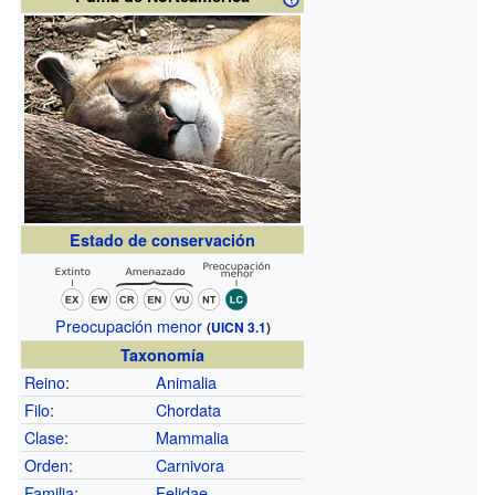
Estado de conservación
Preocupación menor
(
UICN 3.1
)
Taxonomía
Reino
:
Animalia
Filo
:
Chordata
Clase
:
Mammalia
Orden
:
Carnivora
Familia
:
Felidae