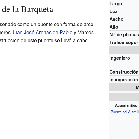
Largo
 de la Barqueta
Luz
Ancho
diseñado como un puente con forma de arco.
Alto
nieros
Juan José Arenas de Pablo
y Marcos
N.º de pilona
strucción de este puente se llevó a cabo
Tráfico sopo
Ingeniero
Construcción
Inauguración
M
Aguas arriba
:
Puente del Alamil