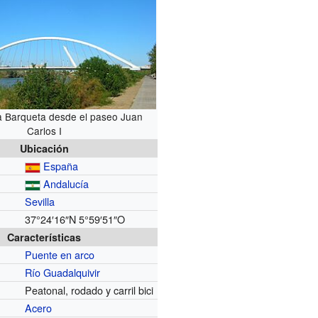
a Barqueta desde el paseo Juan
Carlos I
Ubicación
España
Andalucía
Sevilla
37°24′16″N
5°59′51″O
Características
Puente en arco
Río Guadalquivir
Peatonal, rodado y carril bici
Acero