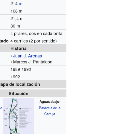
214
m
168 m
21,4 m
30 m
4 pilares, dos en cada orilla
s
4 carriles (2 por sentido)
rtado
Historia
•
Juan J. Arenas
• Marcos J. Pantaleón
1989-1992
1992
apa de localización
Situación
Aguas abajo
:
lo
Pasarela de la
Cartuja