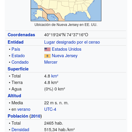
Ubicación de Nueva Jersey en EE. UU.
40°19′24″N
74°37′16″O
Coordenadas
Lugar designado por el censo
Entidad
•
País
Estados Unidos
•
Estado
Nueva Jersey
•
Condado
Mercer
Superficie
• Total
4.8
km²
• Tierra
4.8 km²
• Agua
(0%) 0 km²
Altitud
• Media
22 m s. n. m.
• en
verano
UTC-4
Población
(
2010
)
• Total
2465 hab.
•
Densidad
515,34 hab./km²