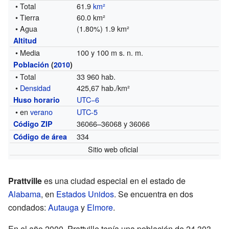
• Total
61.9
km²
• Tierra
60.0 km²
• Agua
(1.80%) 1.9 km²
Altitud
• Media
100 y 100 m s. n. m.
Población
(
2010
)
• Total
33 960 hab.
•
Densidad
425,67 hab./km²
UTC−6
Huso horario
• en
verano
UTC-5
36066–36068 y 36066
Código ZIP
334
Código de área
Sitio web oficial
Prattville
es una ciudad especial en el estado de
Alabama
, en
Estados Unidos
. Se encuentra en dos
condados:
Autauga
y
Elmore
.
En el año 2000, Prattville tenía una población de 24.303