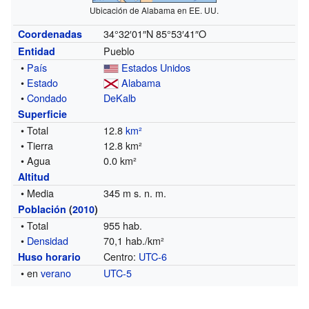
Ubicación de Alabama en EE. UU.
34°32′01″N
85°53′41″O
Coordenadas
Pueblo
Entidad
•
País
Estados Unidos
•
Estado
Alabama
•
Condado
DeKalb
Superficie
• Total
12.8
km²
• Tierra
12.8 km²
• Agua
0.0 km²
Altitud
• Media
345 m s. n. m.
Población
(
2010
)
• Total
955 hab.
•
Densidad
70,1 hab./km²
Centro:
UTC-6
Huso horario
• en
verano
UTC-5