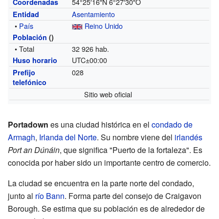
54°25′16″N
6°27′30″O
Coordenadas
Asentamiento
Entidad
•
País
Reino Unido
Población
()
• Total
32 926 hab.
UTC±00:00
Huso horario
028
Prefijo
telefónico
Sitio web oficial
Portadown
es una ciudad histórica en el
condado de
Armagh
,
Irlanda del Norte
. Su nombre viene del
irlandés
Port an Dúnáin
, que significa "Puerto de la fortaleza". Es
conocida por haber sido un importante centro de comercio.
La ciudad se encuentra en la parte norte del condado,
junto al
río Bann
. Forma parte del consejo de Craigavon
Borough. Se estima que su población es de alrededor de