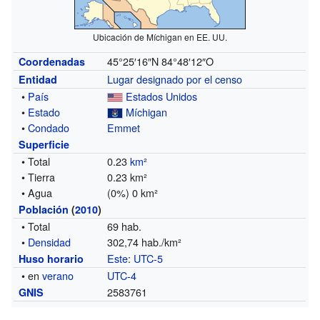
Ubicación de Míchigan en EE. UU.
45°25′16″N
84°48′12″O
Coordenadas
Lugar designado por el censo
Entidad
•
País
Estados Unidos
•
Estado
Míchigan
•
Condado
Emmet
Superficie
• Total
0.23
km²
• Tierra
0.23 km²
• Agua
(0%) 0 km²
Población
(
2010
)
• Total
69 hab.
•
Densidad
302,74 hab./km²
Este
:
UTC-5
Huso horario
• en
verano
UTC-4
2583761
GNIS