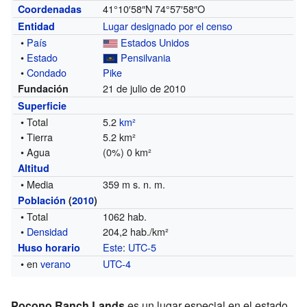
41°10′58″N
74°57′58″O
Coordenadas
Lugar designado por el censo
Entidad
•
País
Estados Unidos
•
Estado
Pensilvania
•
Condado
Pike
21 de julio de 2010
Fundación
Superficie
• Total
5.2
km²
• Tierra
5.2 km²
• Agua
(0%) 0 km²
Altitud
• Media
359 m s. n. m.
Población
(
2010
)
• Total
1062 hab.
•
Densidad
204,2 hab./km²
Este
:
UTC-5
Huso horario
• en
verano
UTC-4
Pocono Ranch Lands
es un lugar especial en el estado