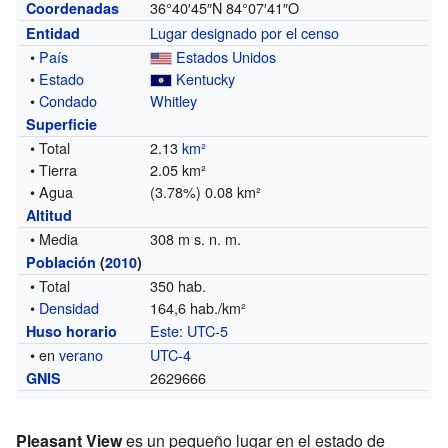
36°40′45″N
84°07′41″O
Coordenadas
Lugar designado por el censo
Entidad
•
País
Estados Unidos
•
Estado
Kentucky
•
Condado
Whitley
Superficie
• Total
2.13
km²
• Tierra
2.05 km²
• Agua
(3.78%) 0.08 km²
Altitud
• Media
308 m s. n. m.
Población
(
2010
)
• Total
350 hab.
•
Densidad
164,6 hab./km²
Este
:
UTC-5
Huso horario
• en
verano
UTC-4
2629666
GNIS
Pleasant View
es un pequeño lugar en el estado de