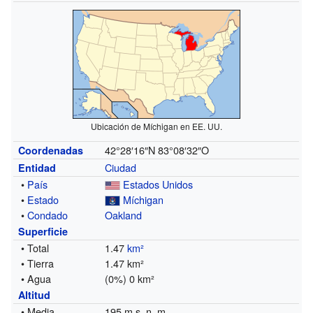
Ubicación de Míchigan en EE. UU.
42°28′16″N
83°08′32″O
Coordenadas
Ciudad
Entidad
•
País
Estados Unidos
•
Estado
Míchigan
•
Condado
Oakland
Superficie
• Total
1.47
km²
• Tierra
1.47 km²
• Agua
(0%) 0 km²
Altitud
• Media
195 m s. n. m.