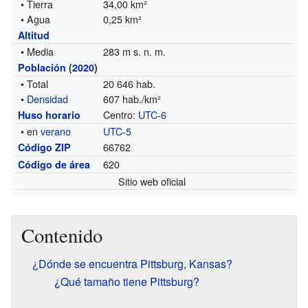
• Tierra
34,00 km²
• Agua
0,25 km²
Altitud
• Media
283 m s. n. m.
Población
(
2020
)
• Total
20 646 hab.
•
Densidad
607 hab./km²
Centro:
UTC-6
Huso horario
• en
verano
UTC-5
66762
Código ZIP
620
Código de área
Sitio web oficial
Contenido
¿Dónde se encuentra Pittsburg, Kansas?
¿Qué tamaño tiene Pittsburg?