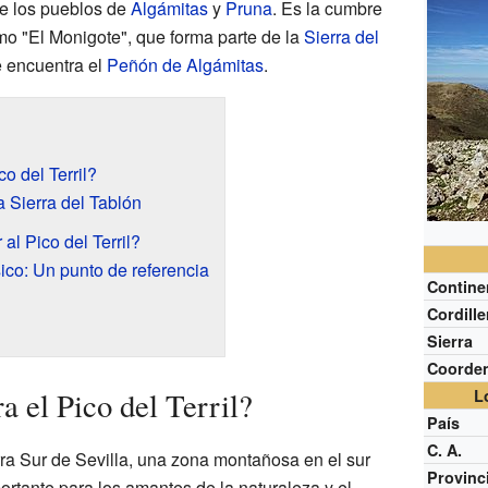
tre los pueblos de
Algámitas
y
Pruna
. Es la cumbre
mo "El Monigote", que forma parte de la
Sierra del
e encuentra el
Peñón de Algámitas
.
o del Terril?
a Sierra del Tablón
l Pico del Terril?
ico: Un punto de referencia
Contine
Cordille
Sierra
Coorde
 el Pico del Terril?
L
País
C. A.
erra Sur de Sevilla, una zona montañosa en el sur
Provinc
portante para los amantes de la naturaleza y el