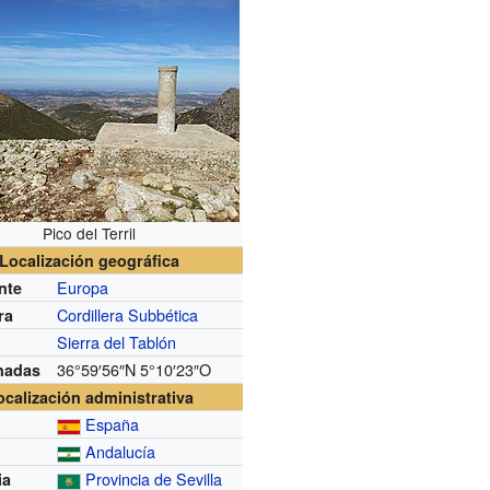
Pico del Terril
Localización geográfica
Europa
nte
Cordillera Subbética
ra
Sierra del Tablón
36°59′56″N
5°10′23″O
nadas
ocalización administrativa
España
Andalucía
Provincia de Sevilla
ia