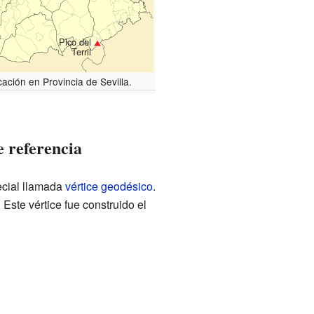
Pico del
Terril
cación en Provincia de Sevilla.
e referencia
pecial llamada
vértice geodésico
.
Este vértice fue construido el