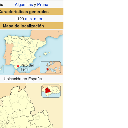
Algámitas
y
Pruna
io
Características generales
1129
m s. n. m.
Mapa de localización
Pico del
Terril
Ubicación en España.