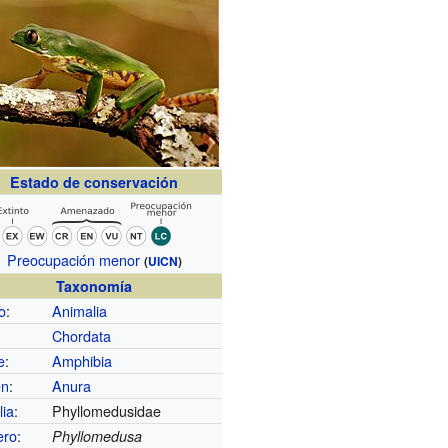
Estado de conservación
Preocupación menor
(
UICN
)
Taxonomía
o
:
Animalia
Chordata
e
:
Amphibia
en
:
Anura
lia
:
Phyllomedusidae
ero
:
Phyllomedusa