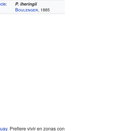
cie
:
P. iheringii
Boulenger
, 1885
uay
. Prefiere vivir en zonas con