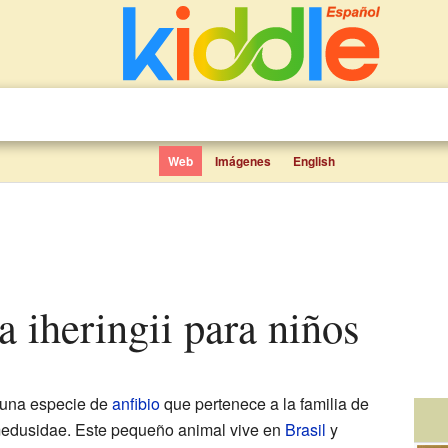
Web
Imágenes
English
a iheringii para niños
una especie de
anfibio
que pertenece a la familia de
omedusidae. Este pequeño animal vive en
Brasil
y