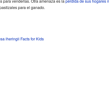
as para venderlas. Otra amenaza es la
pérdida de sus hogares n
pastizales para el ganado.
a iheringii Facts for Kids