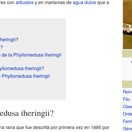
ares con
arbustos
y en marismas de
agua dulce
que a
heringii?
a?
s de la Phyllomedusa iheringii
yllomedusa iheringii?
 Phyllomedusa iheringii
Rein
Filo
:
Clas
edusa iheringii?
Ord
Fami
a rana que fue descrita por primera vez en 1885 por
Gén