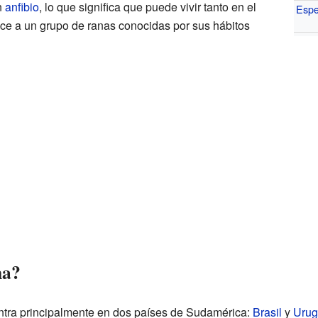
n
anfibio
, lo que significa que puede vivir tanto en el
Espe
ece a un grupo de ranas conocidas por sus hábitos
na?
ntra principalmente en dos países de Sudamérica:
Brasil
y
Urug