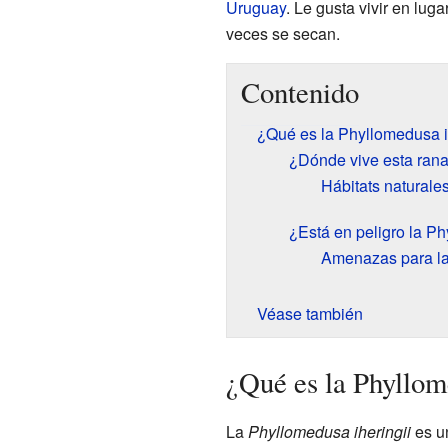
Uruguay
. Le gusta vivir en lug
veces se secan.
Contenido
¿Qué es la Phyllomedusa i
¿Dónde vive esta ran
Hábitats naturale
¿Está en peligro la Ph
Amenazas para la
Véase también
¿Qué es la Phyllom
La
Phyllomedusa iheringii
es un