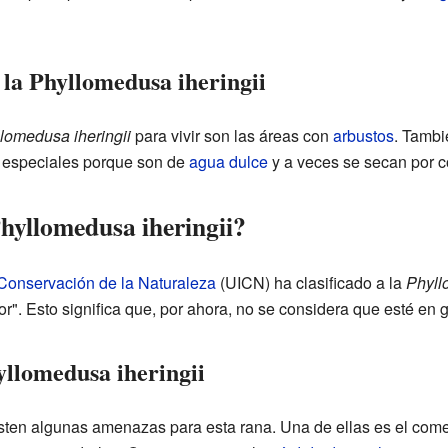
 la Phyllomedusa iheringii
lomedusa iheringii
para vivir son las áreas con
arbustos
. Tambi
 especiales porque son de
agua dulce
y a veces se secan por c
Phyllomedusa iheringii?
 Conservación de la Naturaleza
(UICN) ha clasificado a la
Phyll
". Esto significa que, por ahora, no se considera que esté en 
llomedusa iheringii
xisten algunas amenazas para esta rana. Una de ellas es el co