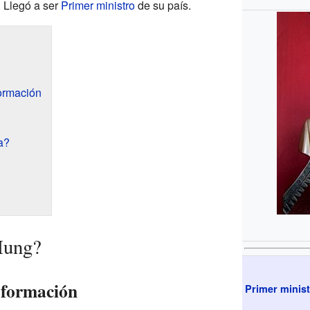
. Llegó a ser
Primer ministro
de su país.
ormación
a?
Hung?
 formación
Primer minist