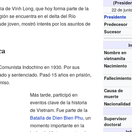
(Presiden
a de Vinh Long, que hoy forma parte de la
22 de juni
ión se encuentra en el delta del Río
Presidente
de joven, mostró interés por los asuntos de
Predecesor
Sucesor
I
ca
Nombre en
vietnamita
Nacimiento
Comunista Indochino en 1930. Por sus
stado y sentenciado. Pasó 15 años en prisión,
Fallecimiento
miso.
Causa de
Más tarde, participó en
muerte
eventos clave de la historia
Nacionalidad
de Vietnam. Fue parte de la
Batalla de Dien Bien Phu
, un
Supervisor
doctoral
momento importante en la
In