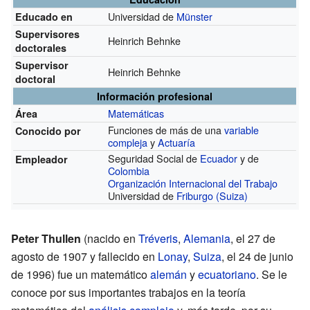
Universidad de
Münster
Educado en
Supervisores
Heinrich Behnke
doctorales
Supervisor
Heinrich Behnke
doctoral
Información profesional
Matemáticas
Área
Funciones de más de una
variable
Conocido por
compleja
y
Actuaría
Seguridad Social de
Ecuador
y de
Empleador
Colombia
Organización Internacional del Trabajo
Universidad de
Friburgo (Suiza)
Peter Thullen
(nacido en
Tréveris
,
Alemania
, el 27 de
agosto de 1907 y fallecido en
Lonay
,
Suiza
, el 24 de junio
de 1996) fue un matemático
alemán
y
ecuatoriano
. Se le
conoce por sus importantes trabajos en la teoría