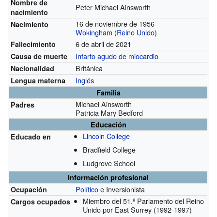
Nombre de
Peter Michael Ainsworth
nacimiento
16 de noviembre de 1956
Nacimiento
Wokingham
(
Reino Unido
)
6 de abril de 2021
Fallecimiento
Infarto agudo de miocardio
Causa de muerte
Británica
Nacionalidad
Inglés
Lengua materna
Familia
Michael Ainsworth
Padres
Patricia Mary Bedford
Educación
Lincoln College
Educado en
Bradfield College
Ludgrove School
Información profesional
Político
e Inversionista
Ocupación
Miembro del 51.º Parlamento del Reino
Cargos ocupados
Unido por East Surrey
(1992-1997)