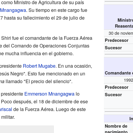
 como Ministro de Agricultura de su país
 Mnangagwa
. Su tiempo en este cargo fue
 hasta su fallecimiento el 29 de julio de
Ministr
Reasent
30 de noviem
e Shiri fue el comandante de la Fuerza Aérea
Predecesor
te del Comando de Operaciones Conjuntas
Sucesor
e mucha influencia en el gobierno.
xpresidente
Robert Mugabe
. En una ocasión,
Comandante d
"Jesús Negro". Esto fue mencionado en un
1992
ma
llamado "El precio del silencio".
Predecesor
l presidente
Emmerson Mnangagwa
lo
Sucesor
. Poco después, el 18 de diciembre de ese
riscal
de la Fuerza Aérea. Luego de este
militar.
I
Nombre de
nacimiento