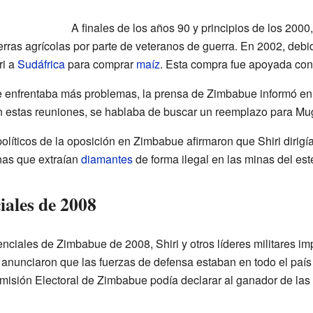
A finales de los años 90 y principios de los 2000,
rras agrícolas por parte de veteranos de guerra. En 2002, debido
ri a
Sudáfrica
para comprar
maíz
. Esta compra fue apoyada con
enfrentaba más problemas, la prensa de Zimbabue informó en 
En estas reuniones, se hablaba de buscar un reemplazo para M
líticos de la oposición en Zimbabue afirmaron que Shiri dirigía
nas que extraían
diamantes
de forma ilegal en las minas del es
iales de 2008
nciales de Zimbabue de 2008, Shiri y otros líderes militares im
, anunciaron que las fuerzas de defensa estaban en todo el país
misión Electoral de Zimbabue podía declarar al ganador de las