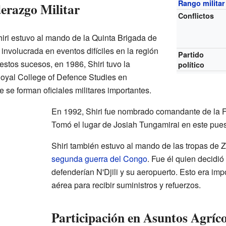
Rango militar
erazgo Militar
Conflictos
iri estuvo al mando de la Quinta Brigada de
nvolucrada en eventos difíciles en la región
Partido
stos sucesos, en 1986, Shiri tuvo la
político
Royal College of Defence Studies en
e se forman oficiales militares importantes.
En 1992, Shiri fue nombrado comandante de la 
Tomó el lugar de Josiah Tungamirai en este pues
Shiri también estuvo al mando de las tropas de Z
segunda guerra del Congo
. Fue él quien decidi
defenderían N'Djili y su aeropuerto. Esto era im
aérea para recibir suministros y refuerzos.
Participación en Asuntos Agrícol