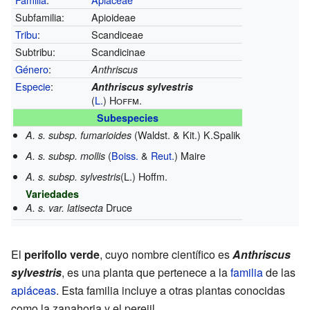
Subfamilia:
Apioideae
Tribu
:
Scandiceae
Subtribu:
Scandicinae
Género
:
Anthriscus
Especie
:
Anthriscus sylvestris
(
L.
) Hoffm.
Subespecies
(Waldst. & Kit.) K.Spalik
A. s. subsp. fumarioides
(
Boiss.
&
Reut.
) Maire
A. s. subsp. mollis
(L.) Hoffm.
A. s. subsp. sylvestris
Variedades
Druce
A. s. var. latisecta
El
perifollo verde
, cuyo nombre científico es
Anthriscus
sylvestris
, es una planta que pertenece a la
familia
de las
apiáceas
. Esta familia incluye a otras plantas conocidas
como la zanahoria y el perejil.