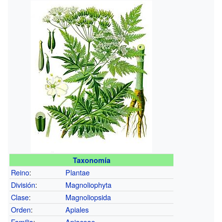
Taxonomía
Reino
:
Plantae
División
:
Magnoliophyta
Clase
:
Magnoliopsida
Orden
:
Apiales
Familia
:
Apiaceae