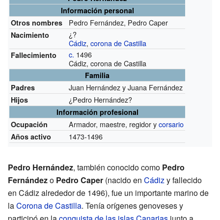
Información personal
Pedro Fernández, Pedro Caper
Otros nombres
¿?
Nacimiento
Cádiz
,
corona de Castilla
c.
1496
Fallecimiento
Cádiz, corona de Castilla
Familia
Juan Hernández y Juana Fernández
Padres
¿Pedro Hernández?
Hijos
Información profesional
Armador, maestre, regidor y
corsario
Ocupación
1473-1496
Años activo
Pedro Hernández
, también conocido como
Pedro
Fernández
o
Pedro Caper
(nacido en
Cádiz
y fallecido
en Cádiz alrededor de 1496), fue un importante marino de
la
Corona de Castilla
. Tenía orígenes genoveses y
participó en la
conquista de las islas Canarias
junto a