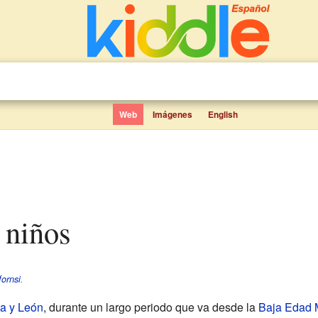
Web
Imágenes
English
 niños
fornsi
.
la y León
, durante un largo periodo que va desde la
Baja Edad 