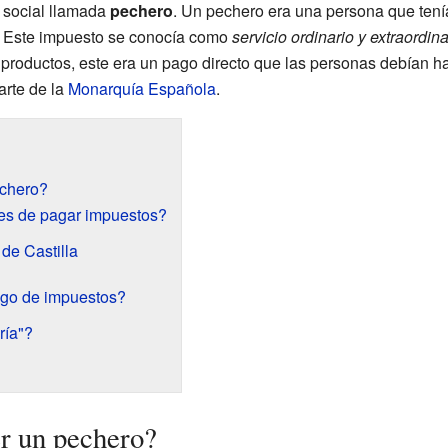
n social llamada
pechero
. Un pechero era una persona que tenía
 Este impuesto se conocía como
servicio ordinario y extraordina
roductos, este era un pago directo que las personas debían hac
arte de la
Monarquía Española
.
echero?
es de pagar impuestos?
 de Castilla
ago de impuestos?
ría"?
er un pechero?