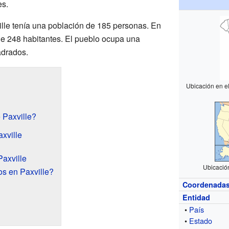
es.
ille tenía una población de 185 personas. En
de 248 habitantes. El pueblo ocupa una
adrados.
Ubicación en e
 Paxville?
xville
axville
Ubicación
s en Paxville?
Coordenada
Entidad
•
País
•
Estado