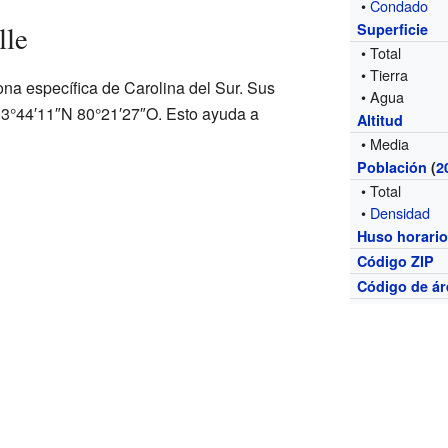
•
Condado
lle
Superficie
• Total
• Tierra
ona específica de Carolina del Sur. Sus
• Agua
3°44′11″N 80°21′27″O. Esto ayuda a
Altitud
• Media
Población
(
2
• Total
•
Densidad
Huso horari
Código ZIP
Código de ár