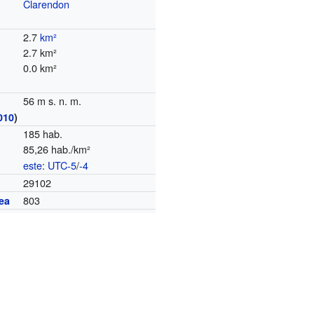
Clarendon
2.7
km²
2.7 km²
0.0 km²
56 m s. n. m.
010
)
185 hab.
85,26 hab./km²
este
:
UTC-5
/
-4
o
29102
803
ea