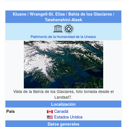
Kluane / Wrangell-St. Elias / Bahía de los Glaciares /
Tatshenshini-Alsek
Patrimonio de la Humanidad de la Unesco
Vista de la Bahía de los Glaciares, foto tomada desde el
Landsat7.
Localización
Canadá
País
Estados Unidos
Datos generales