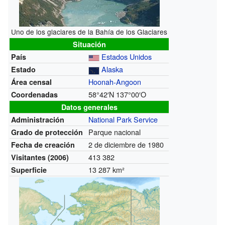
Uno de los glaciares de la Bahía de los Glaciares
Situación
Estados Unidos
País
Alaska
Estado
Hoonah-Angoon
Área censal
58°42′N
137°00′O
Coordenadas
Datos generales
National Park Service
Administración
Parque nacional
Grado de protección
2 de diciembre de 1980
Fecha de creación
413 382
Visitantes (2006)
13 287 km²
Superficie