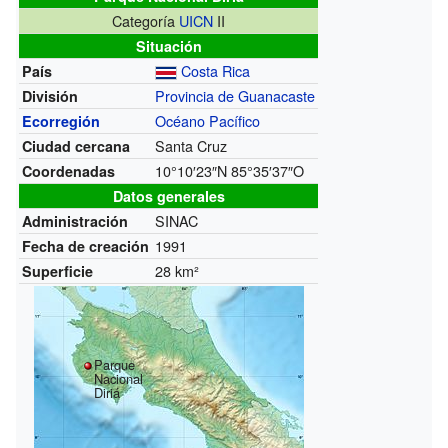
Categoría
UICN
II
Situación
Costa Rica
País
Provincia de Guanacaste
División
Océano Pacífico
Ecorregión
Santa Cruz
Ciudad cercana
10°10′23″N
85°35′37″O
Coordenadas
Datos generales
SINAC
Administración
1991
Fecha de creación
28 km²
Superficie
Parque
Nacional
Diriá