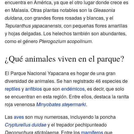
encuentra en América, ya que el otro lugar donde crece es
en Malasia. Otras plantas notables son la
Gleasonia
duidana
, con grandes flores rosadas y blancas, y el
Tepuianthus yapacanensis
, con pequeñas flores amarillas
y hojas delgadas. Los helechos también son abundantes,
como el género
Pterogozium scopolinum
.
¿Qué animales viven en el parque?
El Parque Nacional Yapacana es hogar de una gran
diversidad de animales. Se han registrado 46 especies de
reptiles
y
anfibios
que son
endémicos
, es decir, que solo
se encuentran en esta región. Entre ellos, destaca la ranita
roja venenosa
Minyobates steyermarki
.
Las
aves
son muy numerosas, incluyendo la poncha
Crypturellus duidae
y el trepador pechipunteado
Deconychura stictolaema
. Entre los
mamíferos
que