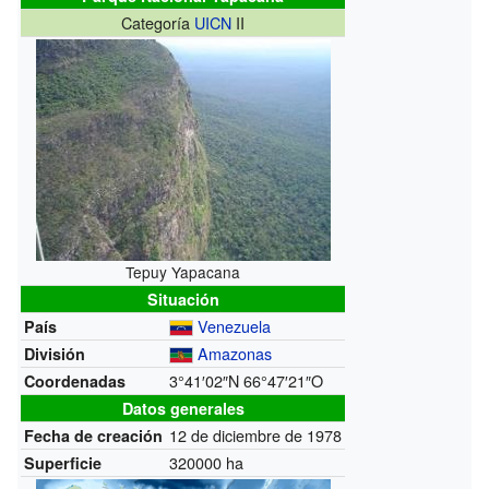
Categoría
UICN
II
Tepuy Yapacana
Situación
Venezuela
País
Amazonas
División
3°41′02″N
66°47′21″O
Coordenadas
Datos generales
12 de diciembre de 1978
Fecha de creación
320000 ha
Superficie