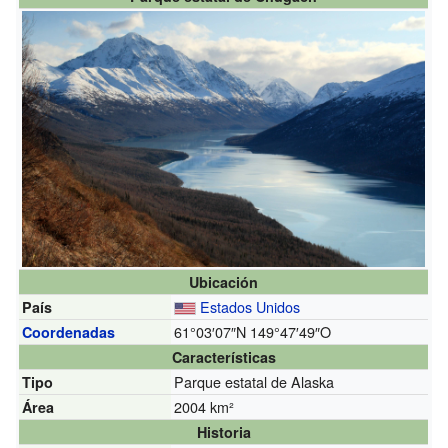
Ubicación
Estados Unidos
País
61°03′07″N
149°47′49″O
Coordenadas
Características
Parque estatal de Alaska
Tipo
2004 km²
Área
Historia