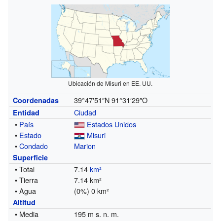
Ubicación de Misuri en EE. UU.
39°47′51″N
91°31′29″O
Coordenadas
Ciudad
Entidad
•
País
Estados Unidos
•
Estado
Misuri
•
Condado
Marion
Superficie
• Total
7.14
km²
• Tierra
7.14 km²
• Agua
(0%) 0 km²
Altitud
• Media
195 m s. n. m.