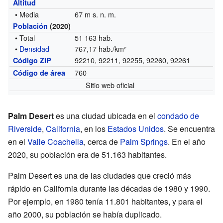
Altitud
• Media
67 m s. n. m.
Población
(2020)
• Total
51 163 hab.
•
Densidad
767,17 hab./km²
92210, 92211, 92255, 92260, 92261
Código ZIP
760
Código de área
Sitio web oficial
Palm Desert
es una ciudad ubicada en el
condado de
Riverside
,
California
, en los
Estados Unidos
. Se encuentra
en el
Valle Coachella
, cerca de
Palm Springs
. En el año
2020, su población era de 51.163 habitantes.
Palm Desert es una de las ciudades que creció más
rápido en California durante las décadas de 1980 y 1990.
Por ejemplo, en 1980 tenía 11.801 habitantes, y para el
año 2000, su población se había duplicado.