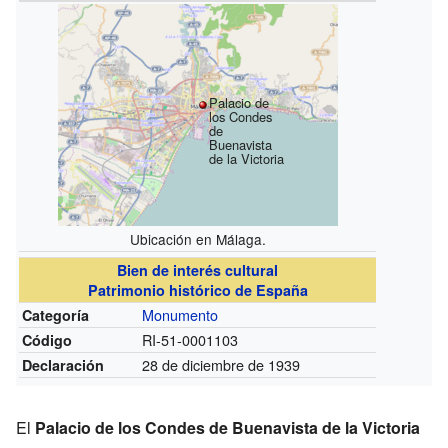
Palacio de
los Condes
de
Buenavista
de la Victoria
Ubicación en Málaga.
Bien de interés cultural
Patrimonio histórico de España
Monumento
Categoría
RI-51-0001103
Código
28 de diciembre de 1939
Declaración
El
Palacio de los Condes de Buenavista de la Victoria