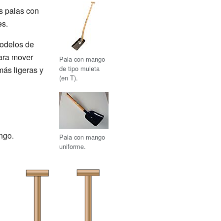
s palas con
es.
modelos de
para mover
Pala con mango
de tipo muleta
más ligeras y
(en T).
ngo.
Pala con mango
uniforme.