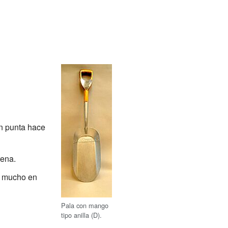
n punta hace
rena.
n mucho en
Pala con mango
tipo anilla (D).