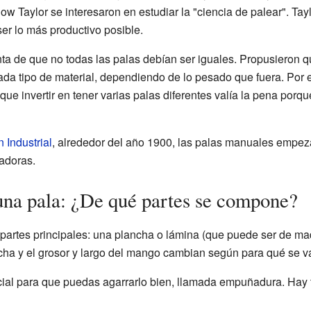
 Taylor se interesaron en estudiar la "ciencia de palear". Tayl
er lo más productivo posible.
nta de que no todas las palas debían ser iguales. Propusieron q
da tipo de material, dependiendo de lo pesado que fuera. Por 
que invertir en tener varias palas diferentes valía la pena por
Industrial
, alrededor del año 1900, las palas manuales empez
adoras.
 una pala: ¿De qué partes se compone?
partes principales: una plancha o lámina (que puede ser de m
ncha y el grosor y largo del mango cambian según para qué se va
cial para que puedas agarrarlo bien, llamada empuñadura. Hay 