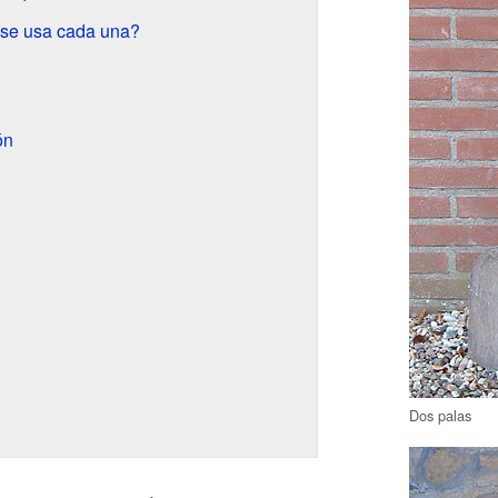
 se usa cada una?
ón
Dos palas