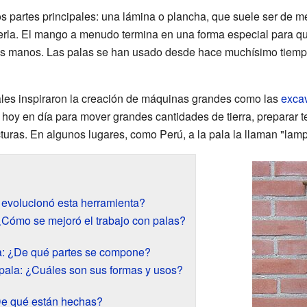
 partes principales: una lámina o plancha, que suele ser de met
erla. El mango a menudo termina en una forma especial para qu
us manos. Las palas se han usado desde hace muchísimo tiempo 
ales inspiraron la creación de máquinas grandes como las
exca
oy en día para mover grandes cantidades de tierra, preparar te
cturas. En algunos lugares, como Perú, a la pala la llaman "lamp
 evolucionó esta herramienta?
 ¿Cómo se mejoró el trabajo con palas?
la: ¿De qué partes se compone?
pala: ¿Cuáles son sus formas y usos?
¿De qué están hechas?