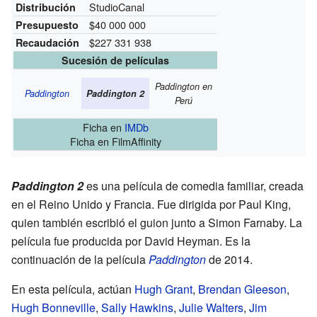
StudioCanal
Distribución
$40 000 000
Presupuesto
$227 331 938
Recaudación
Sucesión de películas
Paddington en
Paddington
Paddington 2
Perú
Ficha
en
IMDb
Ficha
en FilmAffinity
Paddington 2
es una película de comedia familiar, creada
en el Reino Unido y Francia. Fue dirigida por Paul King,
quien también escribió el guion junto a Simon Farnaby. La
película fue producida por David Heyman. Es la
continuación de la película
Paddington
de 2014.
En esta película, actúan
Hugh Grant
,
Brendan Gleeson
,
Hugh Bonneville
,
Sally Hawkins
,
Julie Walters
,
Jim