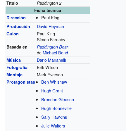
Título
Paddington 2
Ficha técnica
Paul King
Dirección
David Heyman
Producción
Paul King
Guion
Simon Farnaby
Basada en
Paddington Bear
de
Michael Bond
Dario Marianelli
Música
Erik Wilson
Fotografía
Mark Everson
Montaje
Ben Whishaw
Protagonistas
Hugh Grant
Brendan Gleeson
Hugh Bonneville
Sally Hawkins
Julie Walters