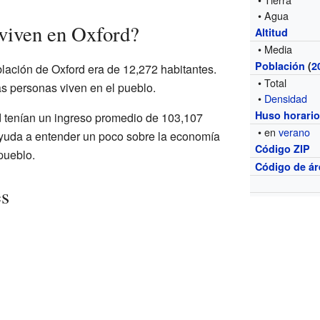
• Agua
viven en Oxford?
Altitud
• Media
Población
(
2
lación de Oxford era de 12,272 habitantes.
• Total
s personas viven en el pueblo.
•
Densidad
Huso horari
d tenían un ingreso promedio de 103,107
• en
verano
ayuda a entender un poco sobre la economía
Código ZIP
pueblo.
Código de ár
es