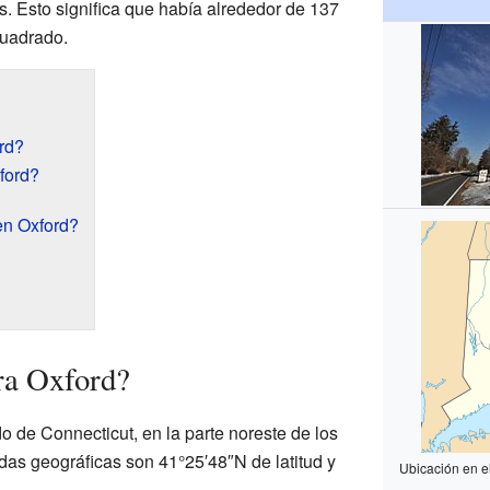
s. Esto significa que había alrededor de 137
cuadrado.
rd?
ford?
en Oxford?
ra Oxford?
o de Connecticut, en la parte noreste de los
as geográficas son 41°25′48″N de latitud y
Ubicación en e