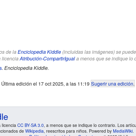
los de la
Enciclopedia Kiddle
(incluidas las imágenes) se puede u
a licencia
Atribución-CompartirIgual
a menos que se indique lo con
s
.
Enciclopedia Kiddle.
Última edición el 17 oct 2025, a las 11:19
Sugerir una edición
.
dle
a licencia
CC BY-SA 3.0
, a menos que se indique lo contrario. Los artíc
ccionados de
Wikipedia
, reescritos para niños. Powered by
MediaWiki
.