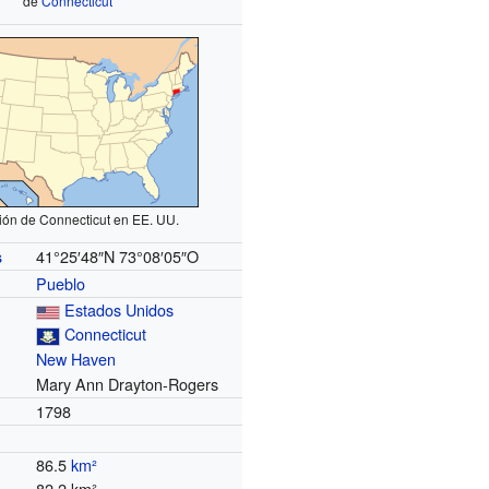
de
Connecticut
ión de Connecticut en EE. UU.
41°25′48″N
73°08′05″O
s
Pueblo
Estados Unidos
Connecticut
New Haven
Mary Ann Drayton-Rogers
1798
86.5
km²
82.2 km²