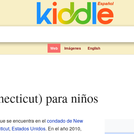
Web
Imágenes
English
necticut) para niños
que se encuentra en el
condado de New
icut
,
Estados Unidos
. En el año 2010,