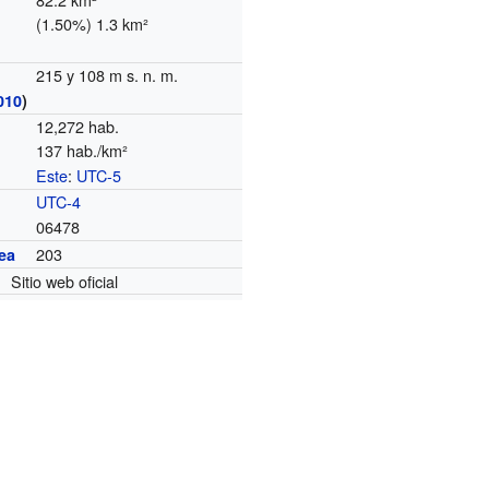
(1.50%) 1.3 km²
215 y 108 m s. n. m.
010
)
12,272 hab.
137 hab./km²
Este
:
UTC-5
o
UTC-4
06478
203
ea
Sitio web oficial