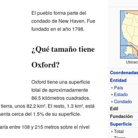
El pueblo forma parte del
condado de New Haven. Fue
fundado en el año 1798.
¿Qué tamaño tiene
Oxford?
Ubicac
Coordenada
Entidad
Oxford tiene una superficie
•
País
total de aproximadamente
•
Estado
86.5 kilómetros cuadrados.
•
Condado
tierra, unos 82.2 km². El resto, 1.3 km², está
Edil
senta cerca del 1.5% de su superficie.
Fundación
Superficie
aría entre 108 y 215 metros sobre el nivel
• Total
• Tierra