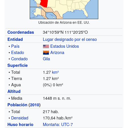
Ubicación de Arizona en EE. UU.
34°10′59″N
111°20′25″O
Coordenadas
Lugar designado por el censo
Entidad
•
País
Estados Unidos
•
Estado
Arizona
•
Condado
Gila
Superficie
• Total
1.27
km²
• Tierra
1.27 km²
• Agua
(0%) 0 km²
Altitud
• Media
1448 m s. n. m.
Población
(
2010
)
• Total
217 hab.
•
Densidad
170,64 hab./km²
Montaña
:
UTC-7
Huso horario