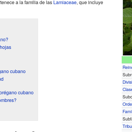
rtenece a la familia de las
Lamiaceae
, que incluye
ano?
hojas
Rein
égano cubano
Subr
ud
Divis
Clas
el orégano cubano
Subc
nombres?
Ord
Fami
Subf
Trib