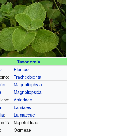
Taxonomía
o
:
Plantae
eino:
Tracheobionta
ión
:
Magnoliophyta
e
:
Magnoliopsida
lase:
Asteridae
en
:
Lamiales
lia
:
Lamiaceae
amilia:
Nepetoideae
u
:
Ocimeae