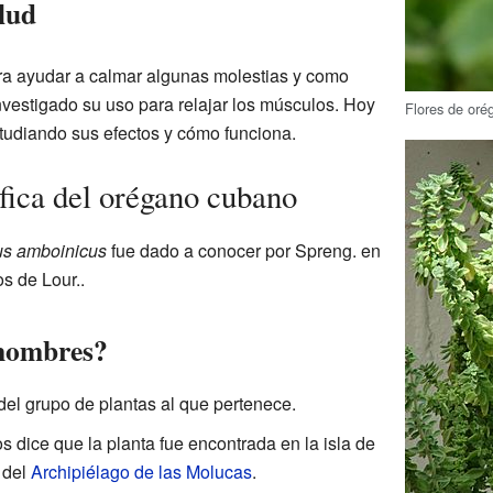
alud
ara ayudar a calmar algunas molestias y como
nvestigado su uso para relajar los músculos. Hoy
Flores de or
estudiando sus efectos y cómo funciona.
ífica del orégano cubano
us amboinicus
fue dado a conocer por Spreng. en
s de Lour..
 nombres?
del grupo de plantas al que pertenece.
s dice que la planta fue encontrada en la isla de
 del
Archipiélago de las Molucas
.