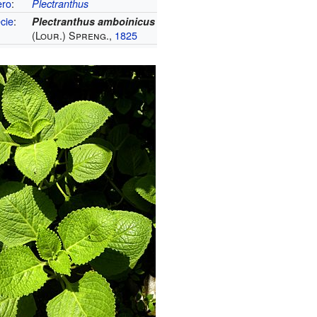
ero
:
Plectranthus
cie
:
Plectranthus amboinicus
(Lour.) Spreng.,
1825