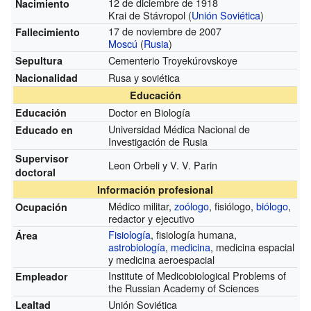
12 de diciembre de 1918
Nacimiento
Krai de Stávropol (
Unión Soviética
)
17 de noviembre de 2007
Fallecimiento
Moscú
(
Rusia
)
Cementerio Troyekúrovskoye
Sepultura
Rusa y soviética
Nacionalidad
Educación
Doctor en Biología
Educación
Universidad Médica Nacional de
Educado en
Investigación de Rusia
Supervisor
Leon Orbeli y V. V. Parin
doctoral
Información profesional
Médico militar,
zoólogo
, fisiólogo,
biólogo
,
Ocupación
redactor y ejecutivo
Fisiología
, fisiología humana,
Área
astrobiología
,
medicina
, medicina espacial
y medicina aeroespacial
Institute of Medicobiological Problems of
Empleador
the Russian Academy of Sciences
Unión Soviética
Lealtad